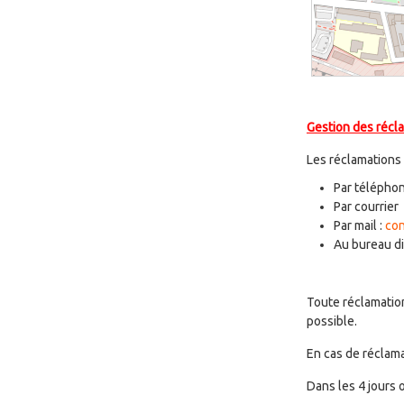
Gestion des récl
Les réclamations 
Par téléphon
Par courrier
Par mail :
co
Au bureau d
Toute réclamatio
possible.
En cas de réclama
Dans les 4 jours 