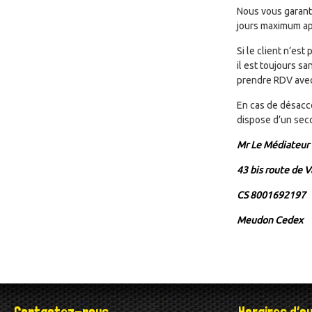
Nous vous garanti
jours maximum apr
Si le client n’est
il est toujours s
prendre RDV avec
En cas de désacco
dispose d’un sec
Mr Le Médiateur 
43 bis route de V
CS 8001692197
Meudon Cedex
Contactez-nous
Horaires d’o