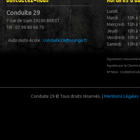
Lundi
Conduite 29
Mardi
10h à 
7 rue de Siam
29200 BREST
Mercredi
10h à 
Tél : 02 98 80 66 70
Jeudi
10h à 
Vendredi
10h à 
Auto moto école :
conduite29@orange.fr
Samedi
10h à 
Agrément renouvelé 
Agréée par la Chartre 
N° NDA : 5329093032
Conduite 29 © Tous droits réservés. |
Mentions Légales